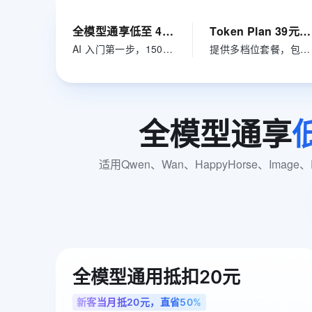
大数据开发治理平台 Data
AI 产品 免费试用
网络
安全
云开发大赛
Tableau 订阅
1亿+ 大模型 tokens 和 
全模型通享低至 4.5 折
Token Plan 39元/月起
可观测
入门学习赛
中间件
AI空中课堂在线直播课
AI 入门第一步，150+款模型通享
提供多档位套餐，包月预算可控
云防火墙
140+云产品 免费试用
大模型服务
上云与迁云
云原生的云上边界网络安全
产品新客免费试用，最长1
数据库
生态解决方案
千问AI平台-Token Plan
企业出海
大模型ACA认证体验
大数据计算
助力企业全员 AI 认知与能
行业生态解决方案
全模型通享
政企业务
媒体服务
千问AI平台-模型体验
开发者生态解决方案
在线体验全尺寸、多种模态
企业服务与云通信
适用Qwen、Wan、HappyHorse、Imag
AI 开发和 AI 应用解决
Happy 系列大模型
域名与网站
终端用户计算
Serverless
大模型解决方案
开发工具
全模型通用抵扣20元
快速部署 Dify，高效搭建 
迁移与运维管理
新客当月抵20元，直省50%