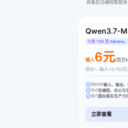
具备前沿编程智能体
Qwen3.7-M
免费 100 万 tokens，
6元
输入
/百万t
原价：输入 12 元/百万
限时5折
亮点
能力
立即查看