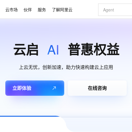
云市场
伙伴
服务
了解阿里云
AI 特惠
数据与 API
成为产品伙伴
企业增值服务
最佳实践
价格计算器
AI 场景体
基础软件
产品伙伴合
阿里云认证
市场活动
配置报价
大模型
自助选配和估算价格
AI
云启
普惠权益
新方式
睿译宝，AI翻译排版一步到位
智启 AI 普惠权益
产品生态集成认证中心
企业支持计划
云上春晚
域名与网站
千问官方 MaaS 平台，为开发者和 Agent 而生，新用户赠送 1 亿 + tokens 额度
Qwen Aud
AI Coding
阿里云Maa
2026 阿里云
云服务器 E
为企业打
数据集
Windows
大模型认证
模型
NEW
NEW
交付可用成果
值低价云产品抢先购
上传文档即自动完成翻译和格式还原
至高享 1亿+免费 tokens，加速 Al 应用落地
提供智能易用的域名与建站服务
智能编程，一键
安全可靠、
产品生态伙伴
专家技术服务
云上奥运之旅
弹性计算合作
阿里云中企出
手机三要素
宝塔 Linux
全部认证
价格优势
有专属领域专家
GLM-5.2：长任务时代开源旗舰模型
阿里云 OPC 创新助力计划
千问大模型
即刻拥有 DeepS
AI 电商营销
对象存储 O
大模型
上云无忧，创新加速，助力快速构建云上应用
产品生态伙伴工作台
企业增值服务台
云栖战略参考
云存储合作计
云栖大会
身份实名认证
CentOS
训练营
推动算力普惠，释放技术红利
最高返9万
多领域专家智能体,一键组建 AI 虚拟交付团队
快速构建应用程序和网站，即刻迈出上云第一步
至高百万元 Token 补贴，加速一人公司成长
多元化、高性能、安全可靠的大模型服务
真正可用的 1M 上下文,一次完成代码全链路开发
轻松解锁专属 Dee
从图文生成到
云上的中国
数据库合作计
活动全景
短信
Docker
图片和
站式影视创作平台
Hermes Agent，打造自进化智能体
Token Plan 模型订阅计划
数字证书管理服务（原SSL证书）
5 分钟轻松部署
AI 广告创作
无影云电脑
企业成长
NEW
信息公告
立即体验
在线咨询
看见新力量
云网络合作计
OCR 文字识别
JAVA
证享300元代金券
可视化编排打通从文字构思到成片全链路闭环
全托管，含MySQL、PostgreSQL、SQL Server、MariaDB多引擎
自主进化，持久记忆，越用越聪明
Qwen3.8-Max 首发尝鲜，限时加量 10 倍，夜间低至2折
实现全站HTTPS，呈现可信的WEB访问
图文、视频一
随时随地安
Kimi-K3
HappyHors
NEW
魔搭 Mode
loud
服务实践
官网公告
Kimi 最新旗舰模型，长程编程与推理利器
让文字生成流
金融模力时刻
Salesforce O
版
发票查验
全能环境
Claude Code + GStack 打造工程团队
千问办公，限时限量积分加倍
Qoder
低代码高效构
AI 建站
短信服务
型
NEW
作计划
计划
创新中心
魔搭 ModelSc
健康状态
理服务
让AI从“聊天伙伴”进化为能干活的“数字员工”
安装技能 GStack，拥有专属 AI 工程团队
你的AI工作搭子，覆盖日常办公高频场景
面向真实软件的智能体编程平台
0 代码专业建
客户案例
天气预报查询
操作系统
Deepseek-v4-pro
HappyHors
态合作计划
态智能体模型
旗舰 MoE 大模型，百万上下文与顶尖推理能力
图生视频，流
同享
万小智 AI 建站低至 15元/月
Qoder CN
AI 短剧/漫剧
云原生数据库 
快递物流查询
WordPress
成为服务伙
高校合作
点，立即开启云上创新
覆盖公网/内网、递归/权威、移动APP等全场景解析服务
送.CN域名，送备案服务码
基于千问大模型等，支持代码智能生成、研发智能问答
AI助力短剧
GLM-5.2
Wan2.7-T
Ubuntu