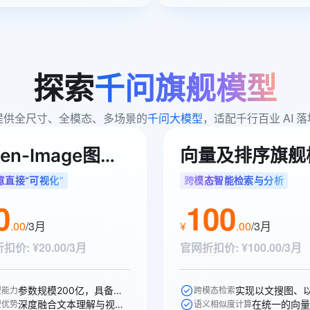
探索
千问旗舰模型
提供全尺寸、全模态、多场景的
千问大模型
，适配千行百业 AI 落
Qwen-Image图像生成旗舰模型
意直接“可视化”
跨模态智能检索与分析
0
100
.
00
/3月
¥
.
00
/3月
折扣价
:
¥20.00/3月
官网折扣价
:
¥100.00/3月
参数规模200亿，具备卓越的复杂文本渲染能力。
型能力
跨模态检索
深度融合文本理解与视觉生成能力，支持高精度图文生成与多轮编辑。
型优势
语义相似度计算