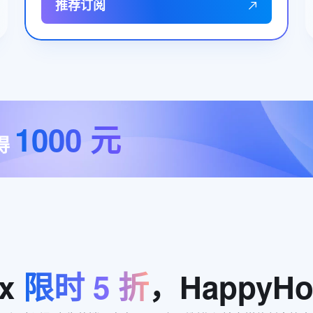
推荐订阅
1000
元
得
x
限时
5
折
，HappyHo