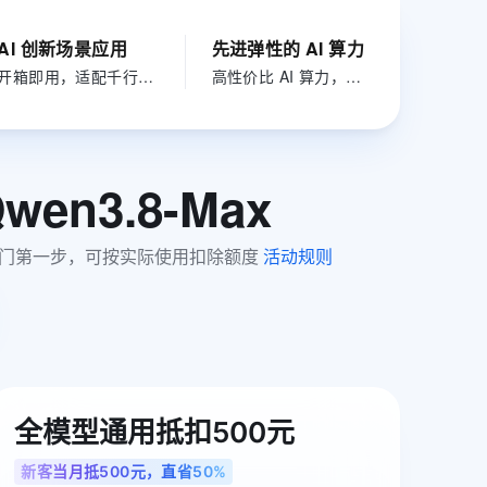
文戏情感细腻自然，动作戏激烈拳拳到肉，实现更强表演能力
支持中英文自由切换，具备更强的噪声鲁棒性
ernetes 版 ACK
云聚AI 严选权益
AI 原生数据库服务发布
SSL 证书
，一键激活高效办公新体验
理容器应用的 K8s 服务
精选AI产品，从模型到应用全链提效
Agent 数据网关
AI 创新场景应用
先进弹性的 AI 算力
堡垒机
开箱即用，适配千行百业 AI 落地
高性价比 AI 算力，快速部署千问大模型
AI 用量加速计划
云原生数据库 PolarDB
应用
防火墙
、识别商机，让客服更高效、服务更出色。
新老同享，达量后返
Agentic Database 发布
千问办公
主机安全
NEW
的智能体编程平台
一站式AI生产力平台
wen3.8-Max
AI 应用及服务市场
伶鹊
企业级人与Agent协作平台，接入和调度多个数字员工
智能客服平台，对话机器人、对话分析、智能外呼
AI 应用
，AI 入门第一步，可按实际使用扣除额度 
活动规则
大模型服务平台百炼 - 全妙
大模型
应用创作平台
多模态内容创作工具，已接入 DeepSeek
自然语言处理
数据标注
机器学习
全模型通用抵扣500元
息提取
与 AI 智能体进行实时音视频通话
从文本、图片、视频中提取结构化的属性信息
构建支持视频理解的 AI 音视频实时通话应用
新客当月抵500元，直省50%