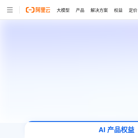
大模型
产品
解决方案
权益
定价
大模型
产品
解决方案
权益
定价
云市场
伙伴
服务
了解阿里云
精选产品
精选解决方案
普惠上云
产品定价
精选商城
成为销售伙伴
售前咨询
为什么选择阿里云
千问AI平台
了解云产品的定价详情
大模型服务平台百炼
千问办公，解锁你的工作
普惠上云 官方力荐
分销伙伴
在线服务
网站建设
什么是云计算
大
大模型服务与应用平台
企业级Agent产品，直接
云服务器38元/年起，超
咨询伙伴
多端小程序
技术领先
云上成本管理
售后服务
轻量应用服务器
Agency Agents：拥
官方推荐返现计划
大模型
精选产品
精选解决方案
Salesforce 国际版订阅
稳定可靠
管理和优化成本
推荐新用户得奖励，单订单
销售伙伴合作计划
自助服务
友盟天域
安全合规
人工智能与机器学习
AI
文本生成
云数据库 RDS
HappyHorse 打造一
云工开物
无影生态合作计划
在线服务
观测云
分析师报告
高校专属算力普惠，学生认
计算
互联网应用开发
Qwen3.8-Max
HOT
Salesforce On Alibaba C
工单服务
智能体时代全能旗舰模型
Tuya 物联网平台阿里云
研究报告与白皮书
人工智能平台 PAI
快速拥有专属 OpenClaw
大模
Consulting Partner 合
大数据
容器
免费试用
短信专区
一站式AI开发、训练和推
蓝凌 OA
Qwen3.7-Plus
AI 大模型销售与服务生
现代化应用
存储
天池大赛
能看、能想、能动手的多模
云解析DNS
解决方案免费试用 新老
电子合同
AI 产品权益
最高领取价值200元试用
安全
网络与CDN
AI 算法大赛
Qwen3-VL-Plus
畅捷通