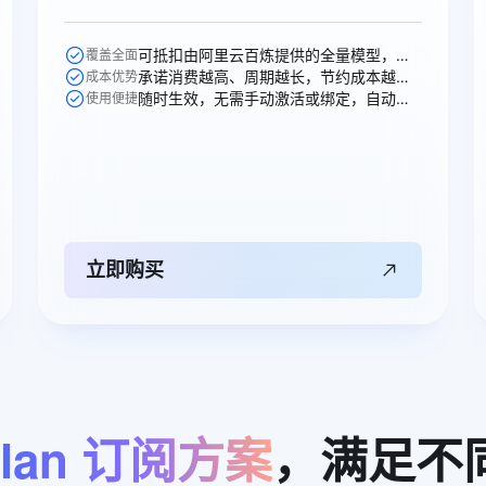
一个 AI 助手
超强辅助，Bol
即刻拥有 DeepSeek-R1 满血版
在企业官网、通讯软件中为客户提供 AI 客服
可抵扣由阿里云百炼提供的全量模型，一次购买即可跨模型通享。
覆盖全面
多种方案随心选，轻松解锁专属 DeepSeek
承诺消费越高、周期越长，节约成本越多，直省50元。
成本优势
随时生效，无需手动激活或绑定，自动抵扣。
使用便捷
立即购买
lan
订阅方案
，满足不