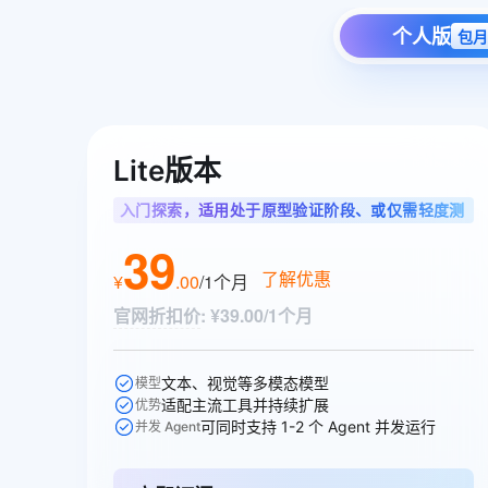
个人版
包月
Lite版本
入门探索，适用处于原型验证阶段、或仅需轻度测
试单任务的智能体用户
39
了解优惠
¥
.
00
/1个月
官网折扣价
:
¥39.00/1个月
文本、视觉等多模态模型
模型
适配主流工具并持续扩展
优势
可同时支持 1-2 个 Agent 并发运行
并发 Agent