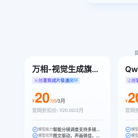
万相-视觉生成旗舰模型
从创意到成片极速闭环
让创
20
2
¥
.
00
/3月
¥
官网折扣价
:
¥20.00/3月
官网
智能分镜调度支持多镜头叙事，更高品质的声音生成，多人稳定对话。
模型能力
模
图文驱动，声画俱佳，一键生成高质量电商、广告场景视频。
模型优势
模