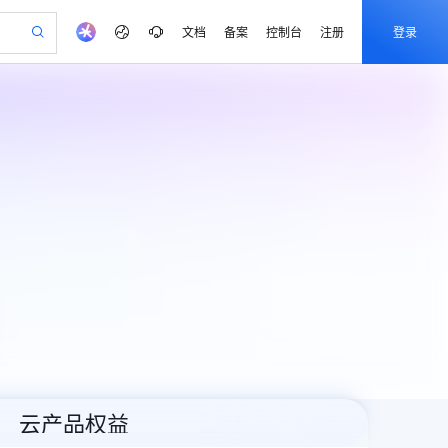
文档
备案
控制台
注册
登录
验
作计划
器
AI 活动
专业服务
服务伙伴合作计划
开发者社区
加入我们
产品动态
服务平台百炼
阿里云 OPC 创新助力计划
一站式生成采购清单，支持单品或批量购买
io：打造专属 AI 语音助手
S产品伙伴计划（繁花）
峰会
CS
造的大模型服务与应用开发平台
一句话生成原生可编辑精美 PPT 文稿
AI 生产力先锋
Al MaaS 服务伙伴赋能合作
域名
博文
Careers
至高可申请百万元
Qwen3.8-Max 模型上线
开启高性价比 AI 编程新体验
弹性可伸缩的云计算服务
Qwen-Audio-3.0-Realtime 端到端实时语音角色扮演
输入一句话想法, 轻松生成专业的 PPT
先锋实践拓展 AI 生产力的边界
Token 补贴，五大权
计划
海大会
伙伴信用分合作计划
商标
问答
社会招聘
益加速 OPC 成功
eek-V4-Pro
SS
一键部署幻兽帕鲁游戏服务器
飞天发布时刻
HOT
Open Search 向量检索版支
划
备案
电子书
校园招聘
pSeek-V4-Pro
视频创作，一键激活电商全链路生产力
稳定、安全、高性价比、高性能的云存储服务
一键购买专属联机服务器，轻松开启游戏
所见，即是所愿
持视频检索 Pipeline 功能
更多支持
划
公司注册
镜像站
视频生成
语音识别与合成
专属 QwenPaw
漫剧工坊：一站式动画创作平台
AI 实训营
HOT
应用身份服务 (IDaaS)
合作伙伴培训与认证
划
上云迁移
站生成，高效打造优质广告素材
全接入的云上超级电脑
从聊天伙伴进化为能主动干活的本地数字员工
快速生产连贯的高质量长漫剧
从基础到进阶，Agent 创客手把手教你
OpenClaw 管理能力上线
e-1.1-T2V
Qwen3-TTS-Flash
lScope
我要反馈
查询合作伙伴
畅细腻的高质量视频
离线语音合成大模型，多语言方言自适应，低延迟高稳定
n Alibaba Cloud ISV 合作
代维服务
建企业门户网站
10 分钟搭建微信、支付宝小程序
MaxCompute MaxFrame 提
创新加速
ope
登录合作伙伴管理后台
我要建议
站，无忧落地极速上线
以可视化方式快速构建移动和 PC 门户网站
国内短信简单易用，安全可靠，秒级触达，全球覆盖200+国家和地区。
高效部署网站，快速应用到小程序
供自动弹性内存功能
e-1.1-I2V
Cosyvoice-V3-Flash
安全
畅自然，细节丰富
高表现力语音合成大模型，语音克隆听感自然
我要投诉
PolarDB
上云场景组合购
Milvus 弹性伸缩功能新增节
伴
云产品权益
漫剧创作，剧本、分镜、视频高效生成
100%兼容MySQL、PostgreSQL，兼容Oracle，支持集中和分布式
覆盖90%+业务场景，专享组合折扣价
点支持范围
2V
VPN
Fun-ASR