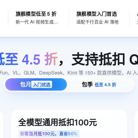
服务生态伙伴
视觉 Coding、空间感知、多模态思考等全面升级
1M上下文，专为长程任务能力而生
云工开物
企业应用
Works
Night Plan 支持 Qwen 3.8-Max
云原生大数据计算服务 MaxCompute
AI 办公
容器服务 Kub
NEW
Red Hat
30+ 款产品免费体验
Data Agent 驱动的一站式 Data+AI 开发治理平台
夜间 5 折，Qwen/Meoo/TokenPlan 客户专享
面向分析的企业级SaaS模式云数据仓库
AI智能应用
提供一站式管
旗舰模型低至 5 折
旗舰模型入门首选
科研合作
ERP
堂（旗舰版）
SUSE
新一代 AI 视频生成模型
适配千行百业 AI 落地
智能客服
AI 应用构建
大模型原生
CRM
防护产品
2个月
自动承接线索
建站小程序
Qoder
大模型服务平台百炼-应用模版
OA 办公系统
HOT
NEW
面向真实软件
个人版上线、团队版降价；千问3.8-Max首发发尝鲜
丰富多元化的应用模版和解决方案
力提升
财税管理
模板建站
低至
4.5
折
，支持抵扣
Q
万有无界
大模型服务平台百炼-智能体
400电话
定制建站
的模型效果
灵活可视化地构建企业级 Agent
e、Fun、VL、GLM、DeepSeek、Kimi 等 150+ 款直供模型
方案
广告营销
模板小程序
秒悟
人工智能平台 PAI
包月
包季
入门优选
低至 4.5 折
定制小程序
云端极速 AI 
新一代 AI 视频生成模型，深度适配广告营销等场景
AI Native 的算法工程平台，一站式完成建模、训练、推理服务部署
APP 开发
建站系统
全模型通用抵扣100元
AI 应用
10分钟微调：让0.6B模型媲美235B模
多模态数据信
型
依托云原生高可用架构,实现Dify私有化部署
新客当月抵100元，直省50%
用1%尺寸在特定领域达到大模型90%以上效果