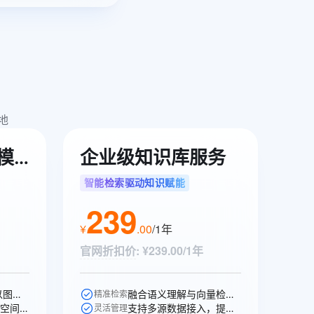
地
向量及排序旗舰模型
企业级知识库服务
智能检索驱动知识赋能
239
¥
.
00
/1年
官网折扣价
:
¥239.00/1年
实现以文搜图、以图搜视频、以图搜图等跨模态的语义搜索。
融合语义理解与向量检索，快速匹配高相关性知识，提升问答准确率。
精准检索
在统一的向量空间中，衡量不同模态内容之间的语义相似性。
支持多源数据接入，提供可视化工具，实现知识高效构建与更新。
灵活管理