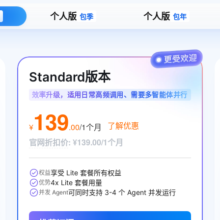
个人版
个人版
包季
包年
Standard版本
效率升级，适用日常高频调用、需要多智能体并行
协作的开发者与业务用户
139
了解优惠
¥
.
00
/1个月
官网折扣价
:
¥139.00/1个月
享受 Lite 套餐所有权益
权益
4x Lite 套餐用量
优势
可同时支持 3-4 个 Agent 并发运行
并发 Agent