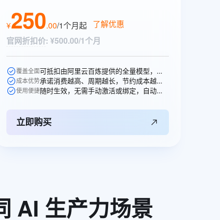
t.diy 一步搞定创意建站
构建大模型应用的安全防护体系
250
通过自然语言交互简化开发流程,全栈开发支持
通过阿里云安全产品对 AI 应用进行安全防护
了解优惠
¥
.
00
/1个月
起
官网折扣价
:
¥500.00/1个月
可抵扣由阿里云百炼提供的全量模型，一次购买即可跨模型通享。
覆盖全面
承诺消费越高、周期越长，节约成本越多，直省250元。
成本优势
随时生效，无需手动激活或绑定，自动抵扣。
使用便捷
立即购买
同
AI
生产力场景