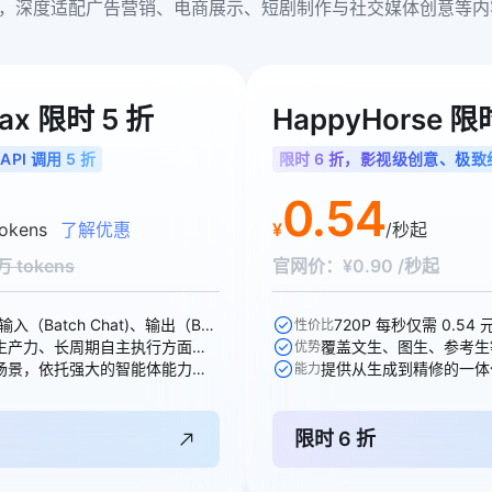
，深度适配广告营销、电商展示、短剧制作与社交媒体创意等内
ax 限时 5 折
HappyHorse 限
API 调用 5 折
限时 6 折，影视级创意、极致
0.54
okens
了解优惠
¥
/秒起
 tokens
官网价：¥0.90 /秒起
输入、输出、输入（Batch Chat)、输出（Batch Chat)、显式缓存创建、显式缓存命中 6 个模型计费价格可参与活动
720P 每秒仅需 0.54 
性价比
在编程、办公与生产力、长周期自主执行方面均能出色胜任各项任务
覆盖文生、图生、参考生
优势
面向真实生产力场景，依托强大的智能体能力，全面重塑专业工作流
提供从生成到精修的一体
能力
限时 6 折