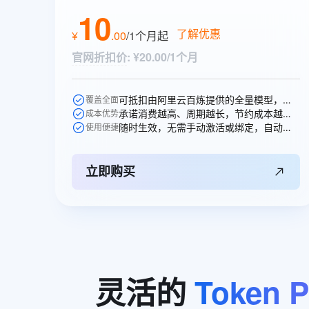
10 分钟在聊天系统中增加
10
专有云
了解优惠
¥
.
00
/1个月
起
官网折扣价
:
¥20.00/1个月
可抵扣由阿里云百炼提供的全量模型，一次购买即可跨模型通享。
覆盖全面
承诺消费越高、周期越长，节约成本越多，直省10元。
成本优势
随时生效，无需手动激活或绑定，自动抵扣。
使用便捷
立即购买
灵活的
Token
P