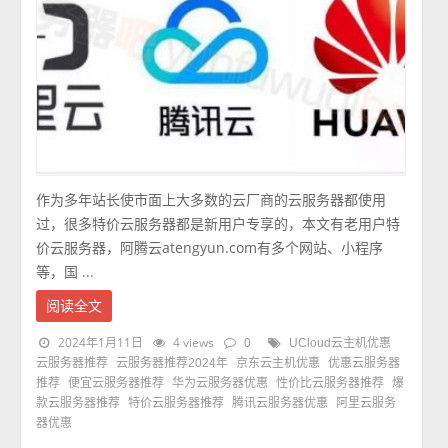
作为多年站长使市面上大多数的云厂商的云服务器都使用
过，很多特价云服务器都是新用户专享的，本文有老用户特
价云服务器，阿腾云atengyun.com有多个网站、小程序
等，国 ...
阅读全文
2024年1月11日
4 views
0
UCloud云主机优惠
云服务器推荐
云服务器推荐2024年
京东云主机优惠
优惠云服务器
推荐
便宜云服务器推荐
华为云服务器优惠
性价比云服务器推荐
爆
款云服务器推荐
特价云服务器推荐
腾讯云服务器优惠
阿里云服务
器优惠