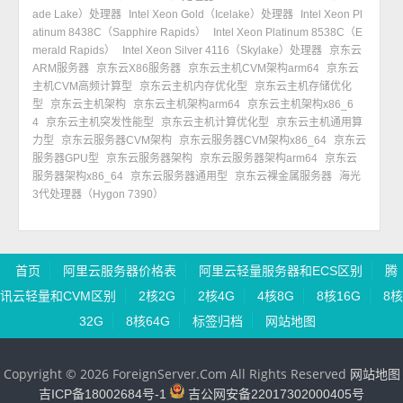
ade Lake）处理器
Intel Xeon Gold（Icelake）处理器
Intel Xeon Pl
atinum 8438C（Sapphire Rapids）
Intel Xeon Platinum 8538C（E
merald Rapids）
Intel Xeon Silver 4116（Skylake）处理器
京东云
ARM服务器
京东云X86服务器
京东云主机CVM架构arm64
京东云
主机CVM高频计算型
京东云主机内存优化型
京东云主机存储优化
型
京东云主机架构
京东云主机架构arm64
京东云主机架构x86_6
4
京东云主机突发性能型
京东云主机计算优化型
京东云主机通用算
力型
京东云服务器CVM架构
京东云服务器CVM架构x86_64
京东云
服务器GPU型
京东云服务器架构
京东云服务器架构arm64
京东云
服务器架构x86_64
京东云服务器通用型
京东云裸金属服务器
海光
3代处理器（Hygon 7390）
首页
阿里云服务器价格表
阿里云轻量服务器和ECS区别
腾
讯云轻量和CVM区别
2核2G
2核4G
4核8G
8核16G
8核
32G
8核64G
标签归档
网站地图
Copyright © 2026 ForeignServer.Com All Rights Reserved
网站地图
吉ICP备18002684号-1
吉公网安备22017302000405号