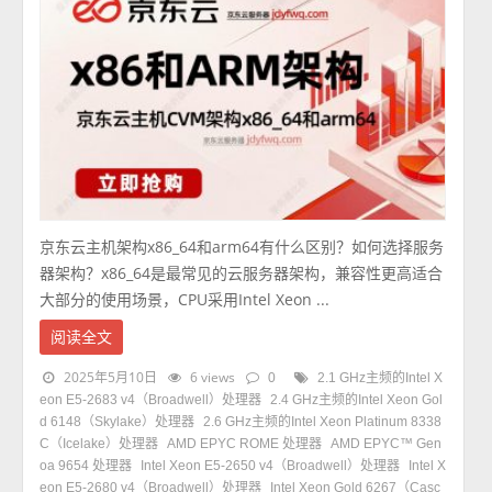
京东云主机架构x86_64和arm64有什么区别？如何选择服务
器架构？x86_64是最常见的云服务器架构，兼容性更高适合
大部分的使用场景，CPU采用Intel Xeon ...
阅读全文
2025年5月10日
6 views
0
2.1 GHz主频的Intel X
eon E5-2683 v4（Broadwell）处理器
2.4 GHz主频的Intel Xeon Gol
d 6148（Skylake）处理器
2.6 GHz主频的Intel Xeon Platinum 8338
C（Icelake）处理器
AMD EPYC ROME 处理器
AMD EPYC™ Gen
oa 9654 处理器
Intel Xeon E5-2650 v4（Broadwell）处理器
Intel X
eon E5-2680 v4（Broadwell）处理器
Intel Xeon Gold 6267（Casc