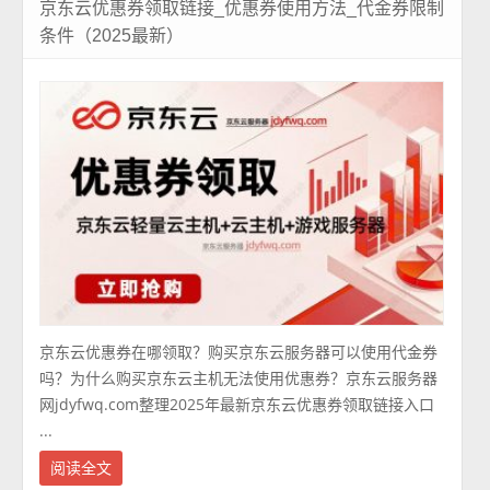
京东云优惠券领取链接_优惠券使用方法_代金券限制
条件（2025最新）
京东云优惠券在哪领取？购买京东云服务器可以使用代金券
吗？为什么购买京东云主机无法使用优惠券？京东云服务器
网jdyfwq.com整理2025年最新京东云优惠券领取链接入口
...
阅读全文