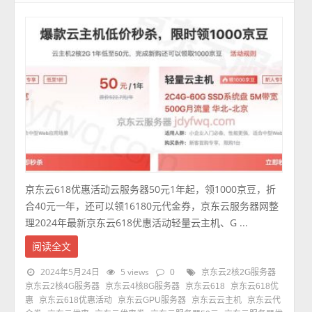
京东云618优惠活动云服务器50元1年起，领1000京豆，折
合40元一年，还可以领16180元代金券，京东云服务器网整
理2024年最新京东云618优惠活动轻量云主机、G ...
阅读全文
2024年5月24日
5 views
0
京东云2核2G服务器
京东云2核4G服务器
京东云4核8G服务器
京东云618
京东云618优
惠
京东云618优惠活动
京东云GPU服务器
京东云云主机
京东云代