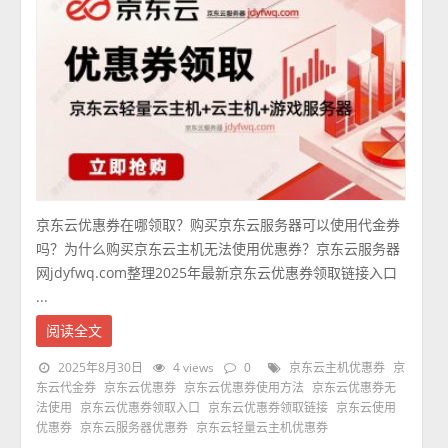
京东云优惠券在哪领取？购买京东云服务器可以使用代金券
吗？为什么购买京东云主机无法使用优惠券？京东云服务器
网jdyfwq.com整理2025年最新京东云优惠券领取链接入口
...
阅读全文
2025年8月30日
4 views
0
京东云主机优惠券
京
东云代金券
京东云优惠券
京东云优惠券使用方法
京东云优惠券无
法使用
京东云优惠券领取入口
京东云优惠券领取链接
京东云使用
优惠券
京东云服务器优惠券
京东云轻量云主机优惠券