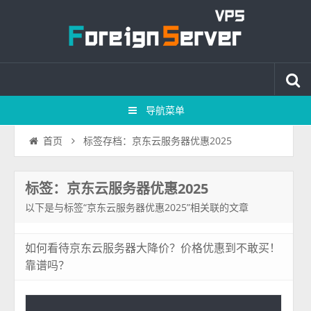
导航菜单
标签存档：京东云服务器优惠2025
首页
标签：京东云服务器优惠2025
以下是与标签“京东云服务器优惠2025”相关联的文章
如何看待京东云服务器大降价？价格优惠到不敢买！
靠谱吗？