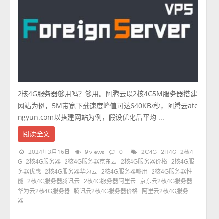
2核4G服务器够用吗？够用。阿腾云以2核4G5M服务器搭建
网站为例，5M带宽下载速度峰值可达640KB/秒，阿腾云ate
ngyun.com以搭建网站为例，假设优化后平均 ...
阅读全文
2024年3月16日
9 views
0
2C4G
2H4G
2核4
G
2核4G服务器
2核4G服务器京东云
2核4G服务器价格
2核4G服
务器优惠
2核4G服务器华为云
2核4G服务器够用
2核4G服务器性
能
2核4G服务器腾讯云
2核4G服务器阿里云
京东云2核4G服务器
华为云2核4G服务器
腾讯云2核4G服务器价格
阿里云2核4G服务
器