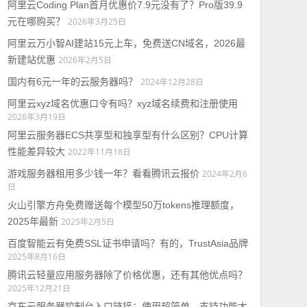
阿里云Coding Plan首月优惠价7.9元没有了？Pro版39.9
元在哪购买？
2026年3月25日
阿里云万小智AI建站15元上车，免费送CN域名，2026最
新建站优惠
2026年2月5日
国内有6元一年的云服务器吗？
2024年12月28日
阿里云xyz域名优惠口令有吗？xyz域名续费和注册使用
2026年3月19日
阿里云服务器ECS共享型和独享型有什么区别？CPU计算
性能差异较大
2022年11月18日
游戏服务器租用多少钱一年？看看腾讯云报价
2024年2月6
日
火山引擎方舟免费赠送每个模型50万tokens推理额度，
2025年最新
2025年2月5日
百度智能云有免费SSL证书申请吗？有的，TrustAsia品牌
2025年8月16日
腾讯云轻量应用服务器除了价格优惠，还有其他优点吗？
2025年12月21日
京东云服务器控制台入口链接：使用超简单，支持功能大