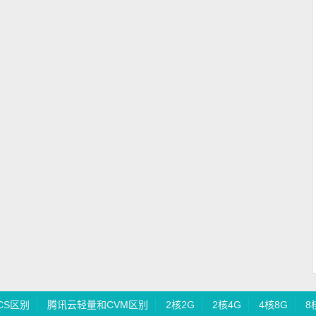
CS区别
腾讯云轻量和CVM区别
2核2G
2核4G
4核8G
8