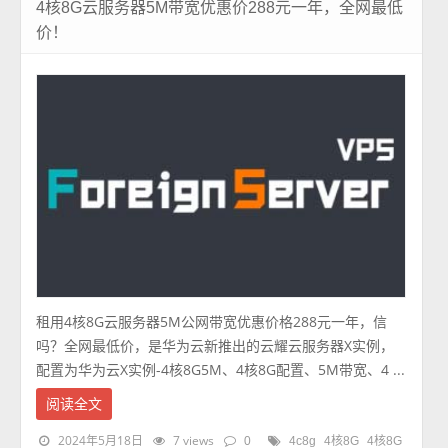
4核8G云服务器5M带宽优惠价288元一年，全网最低
价！
租用4核8G云服务器5M公网带宽优惠价格288元一年，信
吗？全网最低价，是华为云新推出的云耀云服务器X实例，
配置为华为云X实例-4核8G5M、4核8G配置、5M带宽、4 ...
阅读全文
2024年5月18日
7 views
0
4c8g
4核8G
4核8G