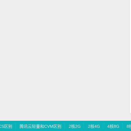
CS区别
腾讯云轻量和CVM区别
2核2G
2核4G
4核8G
8