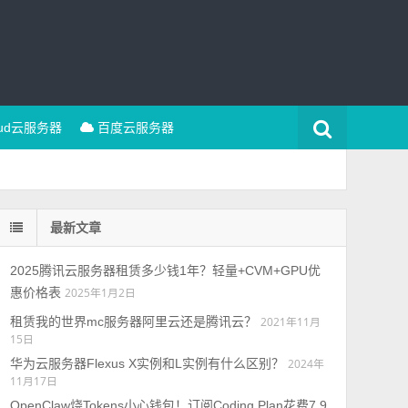
oud云服务器
百度云服务器
最新文章
2025腾讯云服务器租赁多少钱1年？轻量+CVM+GPU优
惠价格表
2025年1月2日
租赁我的世界mc服务器阿里云还是腾讯云？
2021年11月
15日
华为云服务器Flexus X实例和L实例有什么区别？
2024年
11月17日
OpenClaw烧Tokens小心钱包！订阅Coding Plan花费7.9