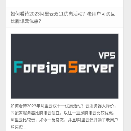
如何看待2023阿里云双11优惠活动？老用户可买且
比腾讯云优惠？
如何看待2023年阿里云双十一优惠活动？云服务器大降价，
同配置服务器比腾讯云便宜，以往一直是腾讯云比较优惠，
阿里云比较贵，如今一反常态，并且l阿里云还开通了老用户
购买资 ...