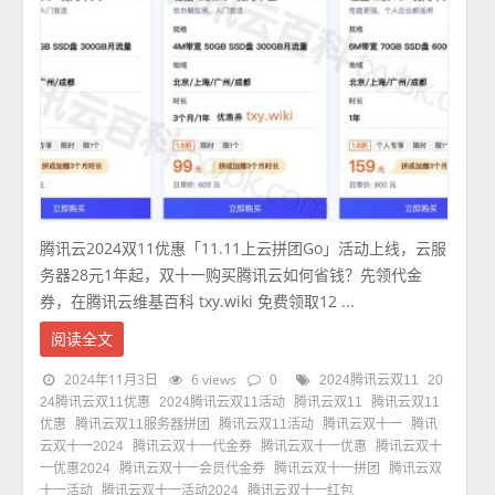
腾讯云2024双11优惠「11.11上云拼团Go」活动上线，云服
务器28元1年起，双十一购买腾讯云如何省钱？先领代金
券，在腾讯云维基百科 txy.wiki 免费领取12 ...
阅读全文
2024年11月3日
6 views
0
2024腾讯云双11
20
24腾讯云双11优惠
2024腾讯云双11活动
腾讯云双11
腾讯云双11
优惠
腾讯云双11服务器拼团
腾讯云双11活动
腾讯云双十一
腾讯
云双十一2024
腾讯云双十一代金券
腾讯云双十一优惠
腾讯云双十
一优惠2024
腾讯云双十一会员代金券
腾讯云双十一拼团
腾讯云双
十一活动
腾讯云双十一活动2024
腾讯云双十一红包