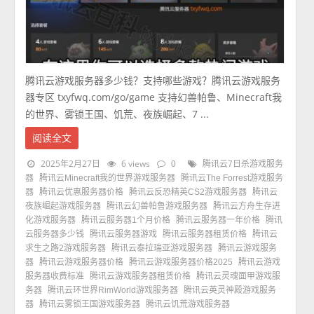
腾讯云游戏服务器多少钱？支持哪些游戏？腾讯云游戏服务
器专区 txyfwq.com/go/game 支持幻兽帕鲁、Minecraft我
的世界、雾锁王国、饥荒、夜族崛起、7 ...
阅读全文
2025年2月27日
6 views
0
腾讯云7日杀游戏服务
器
腾讯云Minecraft我的世界游戏服务器
腾讯云The Forrest游戏服务
器
腾讯云优惠服务器价格
腾讯云反恐精英CS2游戏服务器
腾讯云
夜族崛起游戏服务器
腾讯云幻兽帕鲁游戏服务器
腾讯云方舟生存进
化游戏服务器
腾讯云服务器1个月价格
腾讯云服务器一年价格
腾讯
云服务器多少钱
腾讯云服务器游戏
腾讯云服务器租赁价格
腾讯云
求生之路2游戏服务器
腾讯云泰拉瑞亚游戏服务器
腾讯云游戏服务
器
腾讯云游戏服务器价格
腾讯云游戏服务器价格2025
腾讯云游戏
服务器收费标准
腾讯云游戏服务器租赁价格
腾讯云灵魂面甲游戏服
务器
腾讯云环世界RimWorld游戏服务器
腾讯云英灵神殿游戏服务
器
腾讯云雾锁王国游戏服务器
腾讯云饥荒游戏服务器