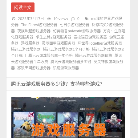
阅读全文
2025年3月17日
10 views
0
mc我的世界游戏服
务器
The Forest游戏服务器
七日杀游戏服务器
反恐精英2游戏服务
器
夜族崛起游戏服务器
幻兽帕鲁palworld游戏服务器
方舟：生存进
化游戏服务器
求生之路2游戏服务器
泰拉瑞亚游戏服务器
游戏云服
务器
游戏服务器
灵魂面甲游戏服务器
环世界Together游戏服务器
腾讯云游戏服务器
腾讯云游戏服务器1个月价格
腾讯云游戏服务器3
个月费用
腾讯云游戏服务器一年价格
腾讯云游戏服务器价格
腾讯
云游戏服务器半年收费
腾讯云游戏服务器多少钱
英灵神殿游戏服务
器
雾锁王国游戏服务器
饥荒游戏服务器
腾讯云游戏服务器多少钱？支持哪些游戏？