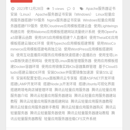
2023年12月28日
5 views
0
Apache服务器证书
安装（Linux）
Apache服务器证书安装（Windows）
Linux轻量应
用服务器搭建FTP服务
Nginx服务器证书安装
Windows轻量应用服
务器搭建FTP服务
使用Cloudreve应用模板搭建云盘
使用Lightwings
构建应用
使用Matomo应用模板搭建网站流量统计系统
使用OpenFa
aS部署云函数
使用SRS应用模板搭建个人直播间
使用TheiaIDE应用
模板搭建云端IDE环境
使用Typecho应用模板搭建博客
使用WooCo
mmerce应用模板搭建电商独立站
使用WordPress应用模板搭建网
站
使用互动直播房间服务应用模板快速搭建小直播后台
使用宝塔Lin
ux面板快速迁移网站
使用宝塔Linux面板管理服务器
使用应用模板搭
建Docker容器环境
使用应用镜像实践K3s容器集群管理
基于CloudS
tudio搭建云端IDE环境
安装Docker并配置镜像加速源
安装SSL证
书
安装和配置宝塔Linux面板腾讯云专享版
搭建ASP.NET开发环境
搭建LAMP开发环境
搭建Node.js开发环境
搭建Ubuntu可视化界面
搭建跨境电商店铺管理环境
腾讯云轻量应用服务器
腾讯云轻量应用
服务器介绍
腾讯云轻量应用服务器建站
腾讯云轻量应用服务器建站
教程
腾讯云轻量应用服务器搭建网站
腾讯云轻量应用服务器教程
腾讯云轻量应用服务器新手教程
腾讯云轻量应用服务器购买
腾讯云
轻量服务器
腾讯云轻量服务器使用
腾讯云轻量服务器建站教程
腾
讯云轻量服务器教程
轻量应用服务器挂载CFS文件系统