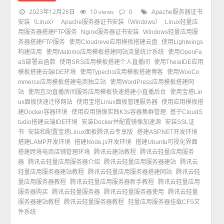
2023年12月28日
10 views
0
Apache服务器证书
安装（Linux）
Apache服务器证书安装（Windows）
Linux轻量应
用服务器搭建FTP服务
Nginx服务器证书安装
Windows轻量应用服
务器搭建FTP服务
使用Cloudreve应用模板搭建云盘
使用Lightwings
构建应用
使用Matomo应用模板搭建网站流量统计系统
使用OpenFa
aS部署云函数
使用SRS应用模板搭建个人直播间
使用TheiaIDE应用
模板搭建云端IDE环境
使用Typecho应用模板搭建博客
使用WooCo
mmerce应用模板搭建电商独立站
使用WordPress应用模板搭建网
站
使用互动直播房间服务应用模板快速搭建小直播后台
使用宝塔Lin
ux面板快速迁移网站
使用宝塔Linux面板管理服务器
使用应用模板搭
建Docker容器环境
使用应用镜像实践K3s容器集群管理
基于CloudS
tudio搭建云端IDE环境
安装Docker并配置镜像加速源
安装SSL证
书
安装和配置宝塔Linux面板腾讯云专享版
搭建ASP.NET开发环境
搭建LAMP开发环境
搭建Node.js开发环境
搭建Ubuntu可视化界面
搭建跨境电商店铺管理环境
腾讯云建站教程
腾讯云轻量应用服务
器
腾讯云轻量应用服务器介绍
腾讯云轻量应用服务器建站
腾讯云
轻量应用服务器建站教程
腾讯云轻量应用服务器搭建网站
腾讯云轻
量应用服务器教程
腾讯云轻量应用服务器新手教程
腾讯云轻量应用
服务器购买
腾讯云轻量服务器
腾讯云轻量服务器使用
腾讯云轻量
服务器建站教程
腾讯云轻量服务器教程
轻量应用服务器挂载CFS文
件系统