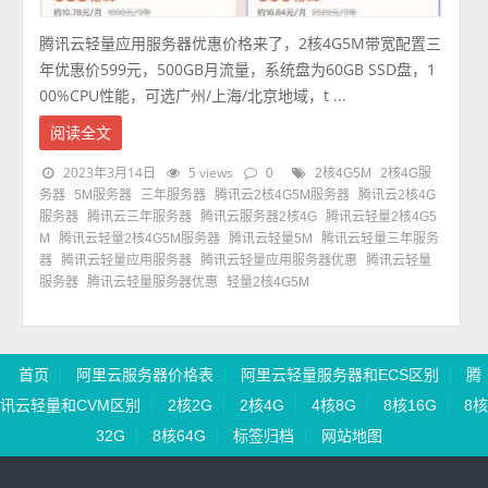
腾讯云轻量应用服务器优惠价格来了，2核4G5M带宽配置三
年优惠价599元，500GB月流量，系统盘为60GB SSD盘，1
00%CPU性能，可选广州/上海/北京地域，t ...
阅读全文
2023年3月14日
5 views
0
2核4G5M
2核4G服
务器
5M服务器
三年服务器
腾讯云2核4G5M服务器
腾讯云2核4G
服务器
腾讯云三年服务器
腾讯云服务器2核4G
腾讯云轻量2核4G5
M
腾讯云轻量2核4G5M服务器
腾讯云轻量5M
腾讯云轻量三年服务
器
腾讯云轻量应用服务器
腾讯云轻量应用服务器优惠
腾讯云轻量
服务器
腾讯云轻量服务器优惠
轻量2核4G5M
首页
阿里云服务器价格表
阿里云轻量服务器和ECS区别
腾
讯云轻量和CVM区别
2核2G
2核4G
4核8G
8核16G
8核
32G
8核64G
标签归档
网站地图