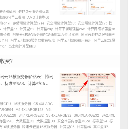
云服务器价格
4核8G云服务器优惠
4核8G阿里云费用
AMD计算型c6
sgn7i
存储增强计算型c7se
安全增强计算型c6t
安全增强计算型c7t
性
6
计算型c7
计算型c8i
计算型c8y
计算平衡增强型c6e
计算网络增强型sn
优惠价格
阿里云4核8G服务器ECS通用算力型u1实例
阿里云4核8G服务器五
1个月
阿里云4核8G服务器收费标准
阿里云4核8G租用费用
阿里云ECS服
fc7
高主频计算型hfc8i
何收费？
腾讯云16核服务器价格表：腾讯
准型SA3、计算型C6 ...
6核CPU
16核服务器
C5.4XLARG
LARGE64
M5.4XLARGE128
M6.
LARGE128
S4.4XLARGE32
S5.4XLARGE32
S6.4XLARGE32
SA2.4XL
存型MA3
大数据型D2
大数据型D3
安全增强内存型M6ce
标准型S4
标
云16核服务器
腾讯云轻量16核服务器
计算型C5
计算型c6
高IO型IT5