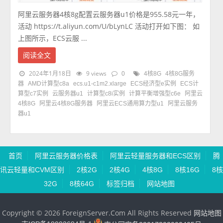
阿里云服务器4核8g配置云服务器u1价格是955.58元一年，
活动 https://t.aliyun.com/U/bLynLC 活动打开如下图： 如
上图所示，ECS云服 ...
阅读全文
2024年1月18日
9 views
0
4核8G
4核8G服务
器
AMD计算型c8a
ecs.u1-c1m2.xlarge
ECS经济型e实例
ECS计
算型c7实例
云服务器u1
计算型c8i实例
计算平衡增强型c6e
阿里云
4核8G
阿里云4核8G服务器
阿里云ECS通用算力型u1
阿里云服务
器u1
首页
阿里云服务器价格表
阿里云轻量服务器和ECS区别
腾
讯云轻量和CVM区别
2核2G
2核4G
4核8G
8核16G
8核
32G
8核64G
标签归档
网站地图
Copyright © 2026 ForeignServer.Com All Rights Reserved
网站地图