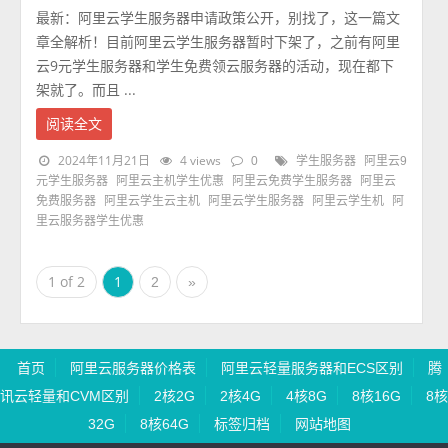
最新：阿里云学生服务器申请政策公开，别找了，这一篇文
章全解析！目前阿里云学生服务器暂时下架了，之前有阿里
云9元学生服务器和学生免费领云服务器的活动，现在都下
架就了。而且 ...
阅读全文
2024年11月21日
4 views
0
学生服务器
阿里云9
元学生服务器
阿里云主机学生优惠
阿里云免费学生服务器
阿里云
免费服务器
阿里云学生云主机
阿里云学生服务器
阿里云学生机
阿
里云服务器学生优惠
1 of 2
1
2
»
首页
阿里云服务器价格表
阿里云轻量服务器和ECS区别
腾
讯云轻量和CVM区别
2核2G
2核4G
4核8G
8核16G
8核
32G
8核64G
标签归档
网站地图