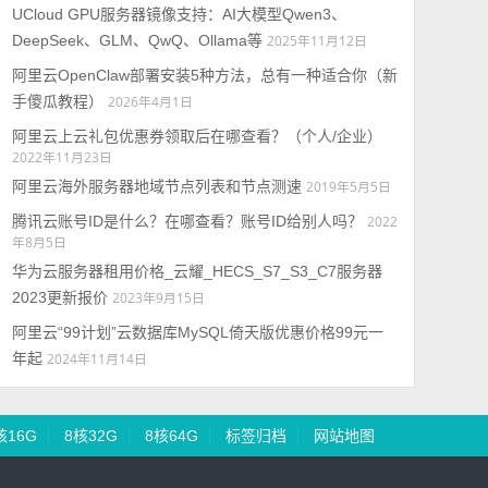
UCloud GPU服务器镜像支持：AI大模型Qwen3、
DeepSeek、GLM、QwQ、Ollama等
2025年11月12日
阿里云OpenClaw部署安装5种方法，总有一种适合你（新
手傻瓜教程）
2026年4月1日
阿里云上云礼包优惠券领取后在哪查看？（个人/企业）
2022年11月23日
阿里云海外服务器地域节点列表和节点测速
2019年5月5日
腾讯云账号ID是什么？在哪查看？账号ID给别人吗？
2022
年8月5日
华为云服务器租用价格_云耀_HECS_S7_S3_C7服务器
2023更新报价
2023年9月15日
阿里云“99计划”云数据库MySQL倚天版优惠价格99元一
年起
2024年11月14日
核16G
8核32G
8核64G
标签归档
网站地图