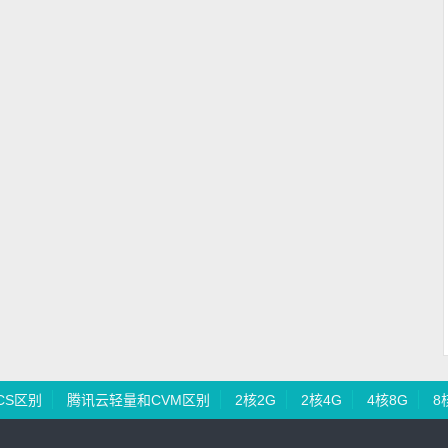
CS区别
腾讯云轻量和CVM区别
2核2G
2核4G
4核8G
8