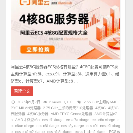
阿里云4核8G服务器ECS规格有哪些？4C8G配置可选ECS高
主频计算型hfc8i、ecs.c9i、计算型c8i、通用算力型u1、经
济型e、计算型c7、AMD计算型c8 ...
阅读全文
2025年5月7日
6 views
0
2.55 GHz主频的AMD E
PYC MILAN处理器
2.75 GHz主频的倚天710处理器
4核8G
4核8G
云服务器
4核8G服务器
AMD EPYC Genoa处理器
AMD计算型c7
a
AMD计算型c8a
ecs.c7.xlarge
ecs.c7a.xlarge
ecs.c8a.xlarge
e
cs.c8ae.xlarge
ecs.c8i.xlarge
ecs.c8y.xlarge
ecs.c9i
ecs.c9i.xlarg
e
ecs.e-c1m2.xlarge
ecs.hfc8i.xlarge
ecs.u1-c1m2.xlarge
ECS高