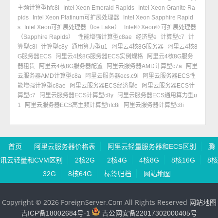
主频计算型hfc8i
Intel Xeon Emerald Rapids
Intel Xeon Granite Ra
pids
Intel Xeon Platinum可扩展处理器
Intel Xeon Sapphire Rapid
s
Intel Xeon可扩展处理器（Ice Lake）
Intel® Xeon® 可扩展处理器
（Sapphire Rapids）
性能增强计算型c8ae
经济型e
计算型c7
计
算型c8i
计算型c8y
通用算力型u1
阿里云4核8G服务器
阿里云4核8
G服务器ECS
阿里云4核8G服务器ECS实例规格
阿里云4核8G服务
器租赁
阿里云4核8G服务器配置
阿里云服务器AMD计算型c7a
阿里
云服务器AMD计算型c8a
阿里云服务器ecs.c9i
阿里云服务器ECS性
能增强计算型c8ae
阿里云服务器ECS经济型e
阿里云服务器ECS计
算型c7
阿里云服务器ECS计算型c8y
阿里云服务器ECS通用算力型u
1
阿里云服务器ECS高主频计算型hfc8i
阿里云服务器计算型c8i
首页
阿里云服务器价格表
阿里云轻量服务器和ECS区别
腾
讯云轻量和CVM区别
2核2G
2核4G
4核8G
8核16G
8核
32G
8核64G
标签归档
网站地图
Copyright © 2026 ForeignServer.Com All Rights Reserved
网站地图
吉ICP备18002684号-1
吉公网安备22017302000405号