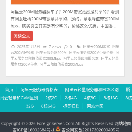
阿里云200M服务器翻车了？200M带宽竟然是共享的？看到
有网友吐槽200M带宽是共享的，是的，是限峰值带宽200M
bps，购买页面其实是有说明的，价格这么优惠，中国香 ...
阅读全文
2025年1月8日
7 views
0
阿里云200M带宽
阿里
云200M服务器
阿里云服务器200M
阿里云服务器200M带宽价格
阿
里云服务器限峰值带宽200Mbps
阿里云轻量应用服务器
阿里云轻量
服务器200M带宽
阿里云限峰值带宽200Mbps
首页
阿里云服务器价格表
阿里云轻量服务器和ECS区别
腾
讯云轻量和CVM区别
2核2G
2核4G
4核8G
8核16G
8核
32G
8核64G
标签归档
网站地图
Copyright © 2026 ForeignServer.Com All Rights Reserved
网站地图
吉ICP备18002684号-1
吉公网安备22017302000405号