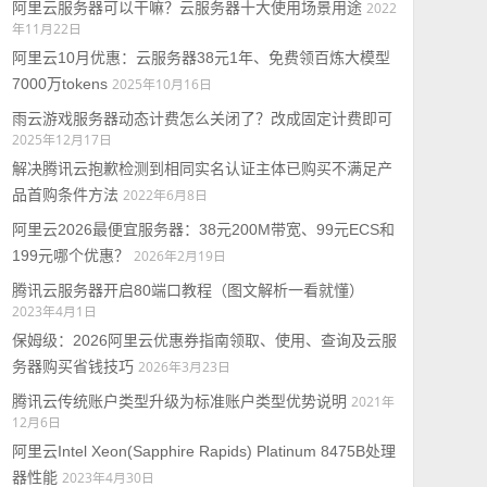
阿里云服务器可以干嘛？云服务器十大使用场景用途
2022
年11月22日
阿里云10月优惠：云服务器38元1年、免费领百炼大模型
7000万tokens
2025年10月16日
雨云游戏服务器动态计费怎么关闭了？改成固定计费即可
2025年12月17日
解决腾讯云抱歉检测到相同实名认证主体已购买不满足产
品首购条件方法
2022年6月8日
阿里云2026最便宜服务器：38元200M带宽、99元ECS和
199元哪个优惠？
2026年2月19日
腾讯云服务器开启80端口教程（图文解析一看就懂）
2023年4月1日
保姆级：2026阿里云优惠券指南领取、使用、查询及云服
务器购买省钱技巧
2026年3月23日
腾讯云传统账户类型升级为标准账户类型优势说明
2021年
12月6日
阿里云Intel Xeon(Sapphire Rapids) Platinum 8475B处理
器性能
2023年4月30日