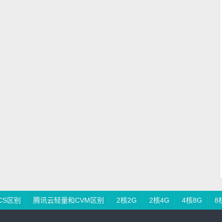
CS区别
腾讯云轻量和CVM区别
2核2G
2核4G
4核8G
8