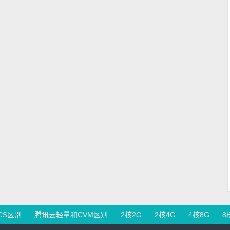
CS区别
腾讯云轻量和CVM区别
2核2G
2核4G
4核8G
8