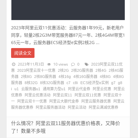
2023年阿里云双11优惠活动：云服务器1年99元，新老用户
同享，轻量2核2G3M带宽服务器87元一年、2核4G4M带宽1
65元一年，云服务器ECS经济型e实例2核2G ...
阅读全文
2023年11月3日
10 views
0
2023阿里云双11优
惠
2023阿里云双十一优惠
2核2G
2核2G服务器
2核4G
2核4G服
务器
2核8G
2核8G服务器
4核16g
4核16G服务器
4核8G
4核8G
服务器
8核32G
8核32G服务器
c7
c8i
ECS经济型e实例
g7
g8
i
u1
云服务器u1
通用算力型u1
阿里云代金券
阿里云优惠
阿里云
优惠券
阿里云优惠活动
阿里云双11
阿里云双11优惠
阿里云双十
一
阿里云双十一优惠
阿里云大额代金券
阿里云服务器优惠
阿里云
服务器优惠券
阿里云服务器活动
阿里云活动
阿里云满减优惠券
什么情况？阿里云双11服务器优惠价格表，又降价
了！数量不多哦