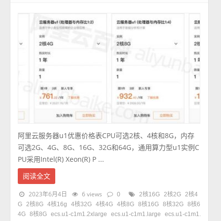
阿里云服务器u1优惠价格表CPU可选2核、4核和8G，内存
可选2G、4G、8G、16G、32G和64G，通用算力型u1实例C
PU采用Intel(R) Xeon(R) P ...
阅读全文
2023年6月4日
6 views
0
2核16G
2核2G
2核4
G
2核8G
4核16g
4核32G
4核4G
4核8G
8核16G
8核32G
8核6
4G
8核8G
ecs.u1-c1m1.2xlarge
ecs.u1-c1m1.large
ecs.u1-c1m1.