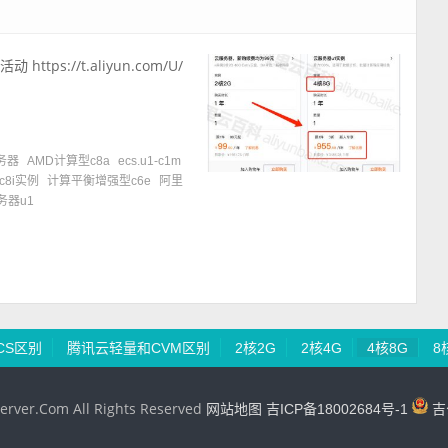
ps://t.aliyun.com/U/
务器
AMD计算型c8a
ecs.u1-c1m
c8i实例
计算平衡增强型c6e
阿里
务器u1
CS区别
腾讯云轻量和CVM区别
2核2G
2核4G
4核8G
8
erver.Com All Rights Reserved
网站地图
吉ICP备18002684号-1
吉公