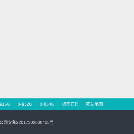
核16G
8核32G
8核64G
标签归档
网站地图
网安备22017302000405号