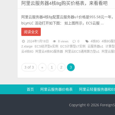
阿里云服务器4核8g购买价格表，来看看吧
阿里云服务器4核8g配置云服务器u1价格是955.58元一年，活动 htt
bLynLC 活动打开如下图： 如上图所示，ECS云服 ...
阅读全文
2024年1月18日
8 views
0
4核8G
4核8G服
2.xlarge
ECS经济型e实例
ECS计算型c7实例
云服务器u1
计算型
云4核8G
阿里云4核8G服务器
阿里云ECS通用算力型u1
阿里云服
3 of 3
3
«
1
2
首页
阿里云服务器价格表
阿里云轻量服务器和E
Copyright © 2026 ForeignS