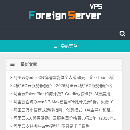
导航菜单
最新文章
阿里云Qoder CN编程智能体个人版59元、企业Teams版99元、VPC订阅199元
4核16G云服务器报价：2026阿里云4核16G服务器价格查询及性能测评
阿里云TokenPlan如何计费？Credits划算吗？AI重度用户必看指南
阿里云百炼Qwen3.7-Max模型API调用优惠5折，免费100万Tokens
阿里云万小智模式选择指南：创意模式（AI主导）和经典模式哪个好？
阿里云618优惠活动：云服务器价格表38元1年（2026年最新618活动）
阿里云支持哪些ai大模型？不只是千问系列