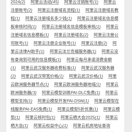
2024
(2)
阿里云活动
(45)
阿里云注销账号
(1)
阿里云
注册账号
(2)
阿里云注册域名流程
(1)
阿里云注册域名教
程
(1)
阿里云注册域名多少钱
(1)
阿里云注册域名信息模
板审核时间
(1)
阿里云注册域名信息模板审核
(1)
阿里云
注册域名信息模板
(1)
阿里云注册域名
(2)
阿里云注册公
司账号
(1)
阿里云注册企业账号
(1)
阿里云注册
(2)
阿
里云法律AI助手
(1)
阿里云法兰克福服务器
(1)
阿里云没
有查询到可用的信息模板
(1)
阿里云每月承诺消费金额
(1)
阿里云武汉服务器收费标准
(1)
阿里云武汉服务器
(2)
阿里云武汉带宽价格
(1)
阿里云武汉价格
(1)
阿里
云欧洲服务器节点
(1)
阿里云欧洲服务器地域
(1)
阿里云
欧洲服务器
(3)
阿里云模型训练PAI-DLC免费
(1)
阿里云
模型支持
(1)
阿里云模型开发PAI-DSW
(1)
阿里云模型在
线服务PAI-EAS免费
(1)
阿里云模型5折优惠
(1)
阿里云模
型
(1)
阿里云核时包
(1)
阿里云栖大会2025
(1)
阿里云
栖大会
(1)
阿里云权益中心
(1)
阿里云机房地址查询