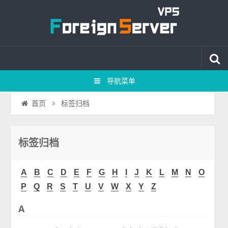
导航菜单
标签归档
首页
标签归档
A
B
C
D
E
F
G
H
I
J
K
L
M
N
O
P
Q
R
S
T
U
V
W
X
Y
Z
A