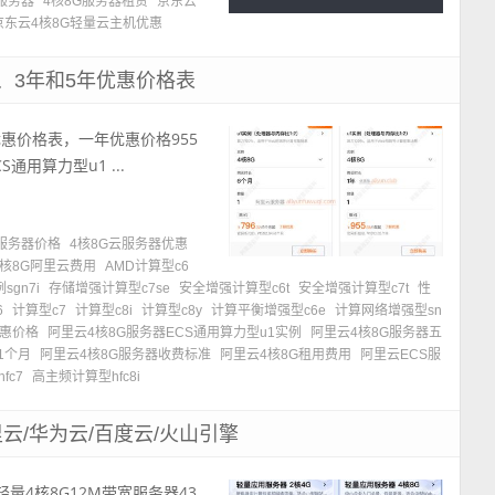
云服务器
4核8G服务器租赁
京东云
京东云4核8G轻量云主机优惠
、3年和5年优惠价格表
优惠价格表，一年优惠价格955
通用算力型u1 ...
云服务器价格
4核8G云服务器优惠
4核8G阿里云费用
AMD计算型c6
sgn7i
存储增强计算型c7se
安全增强计算型c6t
安全增强计算型c7t
性
6
计算型c7
计算型c8i
计算型c8y
计算平衡增强型c6e
计算网络增强型sn
优惠价格
阿里云4核8G服务器ECS通用算力型u1实例
阿里云4核8G服务器五
1个月
阿里云4核8G服务器收费标准
阿里云4核8G租用费用
阿里云ECS服
fc7
高主频计算型hfc8i
云/华为云/百度云/火山引擎
量4核8G12M带宽服务器43