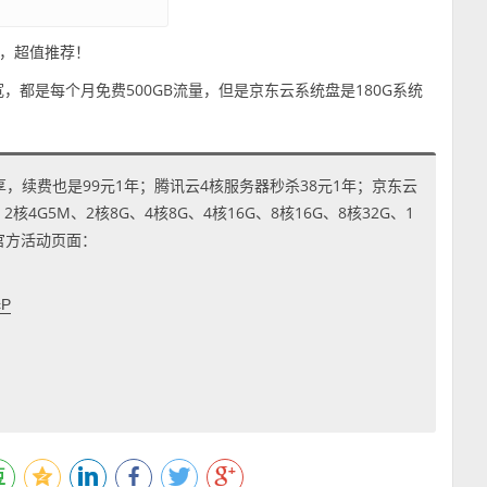
，超值推荐！
，都是每个月免费500GB流量，但是京东云系统盘是180G系统
享，续费也是99元1年；腾讯云4核服务器秒杀38元1年；京东云
4G5M、2核8G、4核8G、4核16G、8核16G、8核32G、1
到官方活动页面：
cP