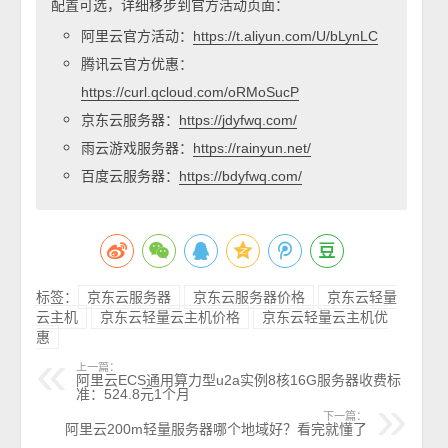
配置可选，详细移步到官方活动页面：
阿里云官方活动：
https://t.aliyun.com/U/bLynLC
腾讯云官方优惠：
https://curl.qcloud.com/oRMoSucP
京东云服务器：
https://jdyfwq.com/
雨云游戏服务器：
https://rainyun.net/
百度云服务器：
https://bdyfwq.com/
标签：
京东云服务器
京东云服务器价格
京东云轻量
云主机
京东云轻量云主机价格
京东云轻量云主机优
惠
上一篇：
阿里云ECS通用算力型u2a实例8核16G服务器收费标
准：524.8元1个月
下一篇：
阿里云200m轻量服务器哪个地域好？看完就懂了