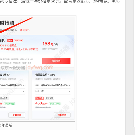
东-宿迁，最低一年价格是68元，配置是2核2G、3M带宽、40G
6年最新