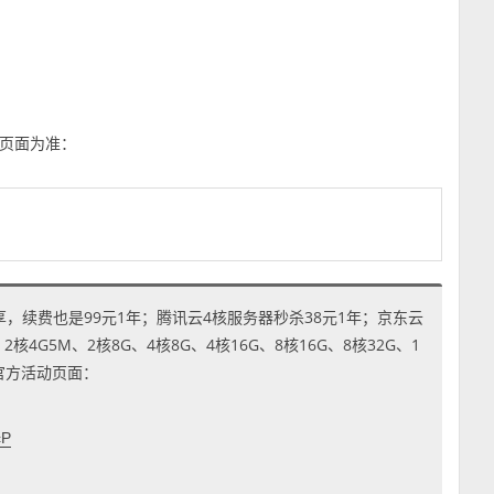
页面为准：
享，续费也是99元1年；腾讯云4核服务器秒杀38元1年；京东云
4G5M、2核8G、4核8G、4核16G、8核16G、8核32G、1
到官方活动页面：
cP