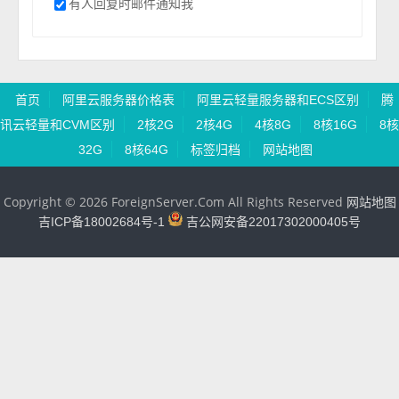
有人回复时邮件通知我
首页
阿里云服务器价格表
阿里云轻量服务器和ECS区别
腾
讯云轻量和CVM区别
2核2G
2核4G
4核8G
8核16G
8核
32G
8核64G
标签归档
网站地图
Copyright © 2026 ForeignServer.Com All Rights Reserved
网站地图
吉ICP备18002684号-1
吉公网安备22017302000405号