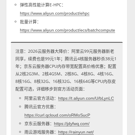
弹性高性能计算E-HPC：
https://www.aliyun.com/product/ehpc
批量计算：
https://www.aliyun.com/product/ecs/batchcompute
注意：2026云服务器大降价：阿里云99元服务器新老
同享，续费也是99元1年；腾讯云4核服务器秒杀38元1
年；京东云服务器CPU内存带宽配置高价格优惠；配置
从2核2G3M、2核4G5M、2核8G、4核8G、4核16G、
8核16G、8核32G、16核32G、16核64G等CPU内存皮
配置可选，详细移步到官方活动页面：
阿里云官方活动：
https://t.aliyun.com/U/bLynLC
腾讯云官方优惠：
https://curl.qcloud.com/oRMoSucP
京东云服务器：
https://jdyfwq.com/
雨云游戏服务器：
https://rainyun.net/