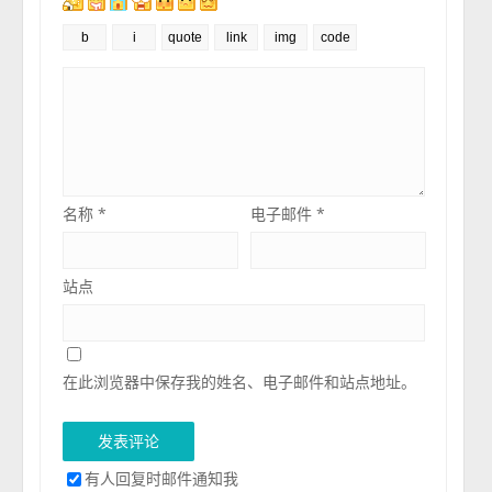
名称
*
电子邮件
*
站点
在此浏览器中保存我的姓名、电子邮件和站点地址。
有人回复时邮件通知我