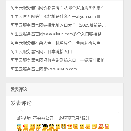
阿里云服务器官网价格贵吗？从哪个渠道购买优惠？
阿里云官方网站链接地址是什么？是aliyun.com啊，傻瓜！
阿里云服务器官网链接地址入口大全（2025最新链接整理）
阿里云服务器官网www.aliyun.com多个入口链接整理【干货整理】
阿里云服务器种类大全：机型清单，全面解析阿里云产品线
阿里云服务器官网，日本链接入口
阿里云服务器官网报价查询系统入口，一键精准报价
阿里云服务器官网是www.aliyun.com
发表评论
发表评论
邮箱地址不会被公开。
必填项已用
*
标注