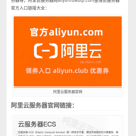
务器等，阿里云服务器网aliyunfuwuqi.com整理云服务器
官方入口链接大全：
阿里云服务器官网
阿里云服务器官网链接：