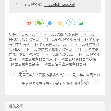
百度云服务器：
https://bdyfwq.com/
标签：
aliyun.com
阿里云ECS服务器官网
阿里云
FPGA云服务器官网
阿里云GPU服务器官网
阿里云专
有宿主机官网
阿里云官网aliyun.com
阿里云弹性容器
实例ECI
阿里云弹性裸金属服务器官网
阿里云弹性高
性能计算E-HPC官网
阿里云服务器入口
阿里云服务器
官网
阿里云服务器官网入口
阿里云服务器官网链接
阿里云服务器链接
阿里云轻量应用服务器官网
上一篇：
阿里云4核8g云服务器多少钱？955元一年，全网比价
下一篇：
生信服务器有没有推荐的？租赁费用多少钱？
相关文章