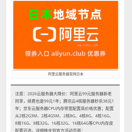
阿里云服务器官网日本
注意：2026云服务器大降价：阿里云99元服务器新老
同享，续费也是99元1年；腾讯云4核服务器秒杀38元1
年；京东云服务器CPU内存带宽配置高价格优惠；配置
从2核2G3M、2核4G5M、2核8G、4核8G、4核16G、
8核16G、8核32G、16核32G、16核64G等CPU内存皮
配置可选，详细移步到官方活动页面：