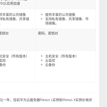
ySQL应用加速
供丰富的公共镜像
提供丰富的公共镜像
持私有镜像、共享镜
支持私有镜像、共享镜像、市
。
场镜像。
密钥对
密码、密钥对
机安全（所有版本）
主机安全（所有版本）
监控
云监控
备份
云备份
一年，目前华为云服务器Flexus L实例和Flexus X实例价格优