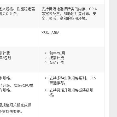
定义规格、性能稳定强
支持灵活地选择所需的内存、CPU、
需灵活计费。
带宽等配置，帮助您打造可靠、安
全、灵活、高效的应用环境。
X86、ARM
需计费
包年/包月
年/包月
按需计费
竞价计费
例规格。
支持多种实例规格系列。ECS
智选推荐。
持升级、降级vCPU或
存规格。
支持灵活升级规格或降级规
格。
更规格须关机完成操
不支持热变更。