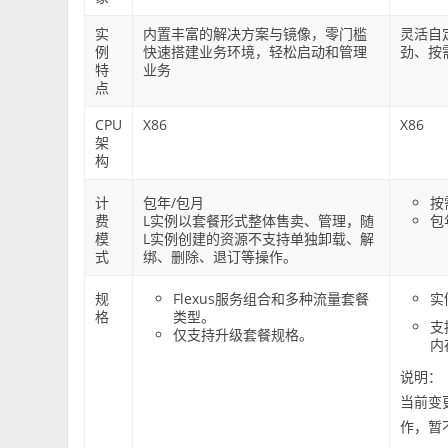
实
内置丰富的解决方案与镜像，零门槛
灵活自
例
快速搭建业务环境，轻松启动和管理
劲、按
特
业务
点
CPU
X86
X86
架
构
计
包年/包月
按
费
L实例以套餐形式整体售卖、管理，随
包
模
L实例创建的资源不支持单独卸载、解
式
绑、删除、退订等操作。
规
Flexus服务组合和多种流量套餐
实
格
类型。
支
仅支持升级套餐规格。
内
说明：
当前变
作，暂