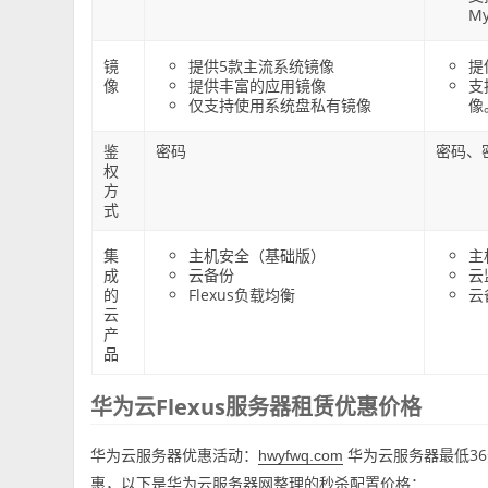
M
镜
提供5款主流系统镜像
提
像
提供丰富的应用镜像
支
仅支持使用系统盘私有镜像
像
鉴
密码
密码、
权
方
式
集
主机安全（基础版）
主
成
云备份
云
的
Flexus负载均衡
云
云
产
品
华为云Flexus服务器租赁优惠价格
华为云服务器优惠活动：
华为云服务器最低36元
hwyfwq.com
惠，以下是华为云服务器网整理的秒杀配置价格：