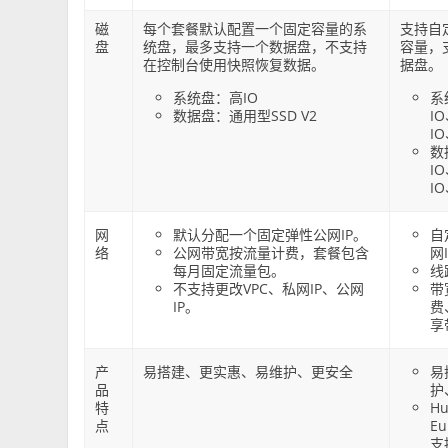
磁
每个套餐默认配置一个固定容量的系
支持自
盘
统盘，最多支持一个数据盘，不支持
容量，
在控制台使用快照恢复数据。
据盘。
系统盘：高IO
系
数据盘：通用型SSD V2
I
I
数
I
I
网
默认分配一个固定弹性公网IP。
自
络
公网带宽按流量计费，套餐包含
网
每月固定流量包。
线
不支持更改VPC、私网IP、公网
带
IP。
费
享
产
易搭建、更实惠、易维护、更安全
易
品
护
特
Hu
点
Eu
支