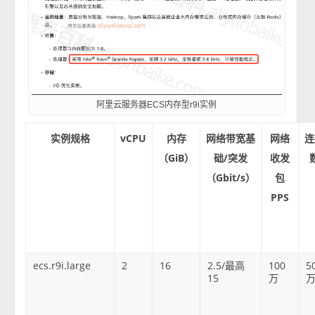
阿里云服务器ECS内存型r9i实例
实例规格
vCPU
内存
网络带宽基
网络
连
（GiB）
础/突发
收发
（Gbit/s）
包
PPS
ecs.r9i.large
2
16
2.5/最高
100
5
15
万