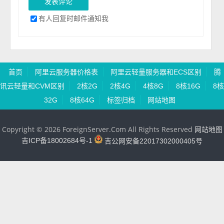
有人回复时邮件通知我
首页
阿里云服务器价格表
阿里云轻量服务器和ECS区别
腾
讯云轻量和CVM区别
2核2G
2核4G
4核8G
8核16G
8核
32G
8核64G
标签归档
网站地图
Copyright © 2026 ForeignServer.Com All Rights Reserved
网站地图
吉ICP备18002684号-1
吉公网安备22017302000405号