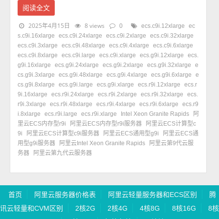
阅读全文
2025年4月15日
8 views
0
ecs.c9i.12xlarge
ec
s.c9i.16xlarge
ecs.c9i.24xlarge
ecs.c9i.2xlarge
ecs.c9i.32xlarge
ecs.c9i.3xlarge
ecs.c9i.48xlarge
ecs.c9i.4xlarge
ecs.c9i.6xlarge
ecs.c9i.8xlarge
ecs.c9i.large
ecs.c9i.xlarge
ecs.g9i.12xlarge
ecs.
g9i.16xlarge
ecs.g9i.24xlarge
ecs.g9i.2xlarge
ecs.g9i.32xlarge
e
cs.g9i.3xlarge
ecs.g9i.48xlarge
ecs.g9i.4xlarge
ecs.g9i.6xlarge
e
cs.g9i.8xlarge
ecs.g9i.large
ecs.g9i.xlarge
ecs.r9i.12xlarge
ecs.r
9i.16xlarge
ecs.r9i.24xlarge
ecs.r9i.2xlarge
ecs.r9i.32xlarge
ecs.
r9i.3xlarge
ecs.r9i.48xlarge
ecs.r9i.4xlarge
ecs.r9i.6xlarge
ecs.r9
i.8xlarge
ecs.r9i.large
ecs.r9i.xlarge
Intel Xeon Granite Rapids
阿
里云ECS内存型r9i
阿里云ECS内存型r9i服务器
阿里云ECS计算型c
9i
阿里云ECS计算型c9i服务器
阿里云ECS通用型g9i
阿里云ECS通
用型g9i服务器
阿里云Intel Xeon Granite Rapids
阿里云第9代云服
务器
阿里云第九代云服务器
首页
阿里云服务器价格表
阿里云轻量服务器和ECS区别
腾
讯云轻量和CVM区别
2核2G
2核4G
4核8G
8核16G
8核