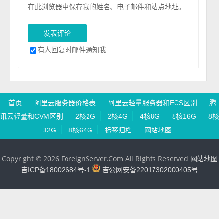
在此浏览器中保存我的姓名、电子邮件和站点地址。
有人回复时邮件通知我
首页
阿里云服务器价格表
阿里云轻量服务器和ECS区别
腾
讯云轻量和CVM区别
2核2G
2核4G
4核8G
8核16G
8核
32G
8核64G
标签归档
网站地图
Copyright © 2026 ForeignServer.Com All Rights Reserved
网站地图
吉ICP备18002684号-1
吉公网安备22017302000405号