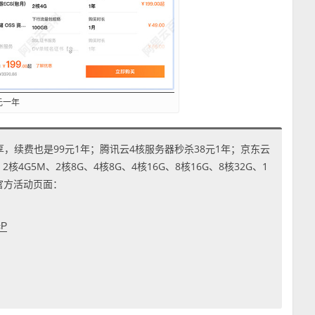
元一年
享，续费也是99元1年；腾讯云4核服务器秒杀38元1年；京东云
4G5M、2核8G、4核8G、4核16G、8核16G、8核32G、1
到官方活动页面：
cP