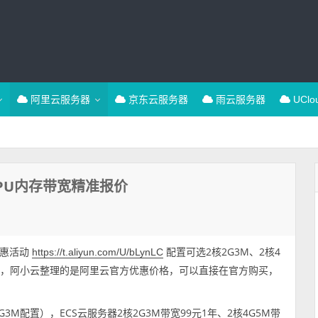
阿里云服务器
京东云服务器
雨云服务器
UCl
PU内存带宽精准报价
优惠活动
配置可选2核2G3M、2核4
https://t.aliyun.com/U/bLynLC
M带宽等，阿小云整理的是阿里云官方优惠价格，可以直接在官方购买，
M配置），ECS云服务器2核2G3M带宽99元1年、2核4G5M带