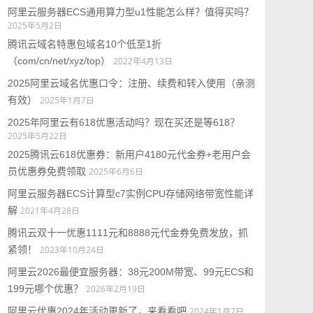
阿里云服务器ECS通用算力型u1性能怎么样？值得买吗？
2025年5月2日
腾讯云域名特惠包域名10个低至1折
（com/cn/net/xyz/top）
2022年4月13日
2025阿里云域名优惠口令：注册、续费和转入使用（亲测
有效）
2025年1月7日
2025年阿里云有618优惠活动吗？现在买还是等618？
2025年5月22日
2025腾讯云618优惠券：新用户4180元代金券+老用户会
员优惠券免费领取
2025年6月6日
阿里云服务器ECS计算型c7实例CPU存储网络带宽性能详
解
2021年4月28日
腾讯云双十一优惠1111元和8888元代金券免费发放，抓
紧领！
2023年10月24日
阿里云2026最便宜服务器：38元200M带宽、99元ECS和
199元哪个优惠？
2026年2月19日
阿里云优惠2024年活动更新了，来看看吧
2024年1月7日