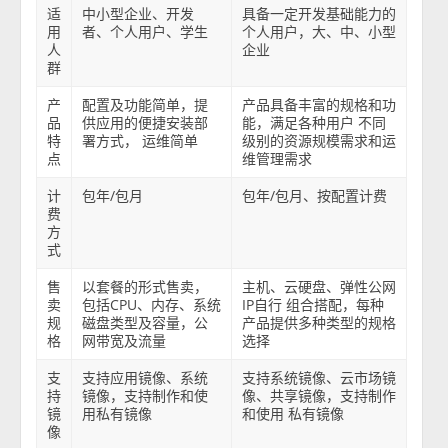
适
中小型企业、开发
具备一定开发基础能力的
用
者、个人用户、学生
个人用户，大、中、小型
人
企业
群
产
配置及功能简单，提
产品具备丰富的规格和功
品
供应用的便捷安装部
能，满足各种用户 不同
特
署方式， 运维简单
级别的资源规模需求和运
点
维管理需求
计
包年/包月
包年/包月、按配置计费
费
方
式
售
以套餐的形式售卖，
主机、云硬盘、弹性公网
卖
包括CPU、内存、系统
IP自行 组合搭配，每种
规
磁盘类型及容量，公
产品提供多种类型的规格
格
网带宽及流量
选择
支
支持应用镜像、系统
支持系统镜像、云市场镜
持
镜像，支持制作和使
像、共享镜像，支持制作
镜
用私有镜像
和使用 私有镜像
像