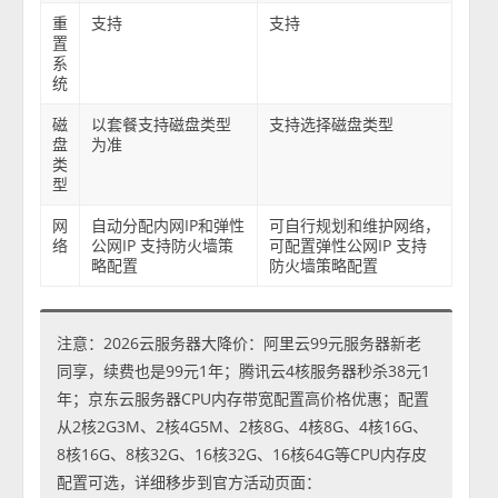
重
支持
支持
置
系
统
磁
以套餐支持磁盘类型
支持选择磁盘类型
盘
为准
类
型
网
自动分配内网IP和弹性
可自行规划和维护网络，
络
公网IP 支持防火墙策
可配置弹性公网IP 支持
略配置
防火墙策略配置
注意：2026云服务器大降价：阿里云99元服务器新老
同享，续费也是99元1年；腾讯云4核服务器秒杀38元1
年；京东云服务器CPU内存带宽配置高价格优惠；配置
从2核2G3M、2核4G5M、2核8G、4核8G、4核16G、
8核16G、8核32G、16核32G、16核64G等CPU内存皮
配置可选，详细移步到官方活动页面：