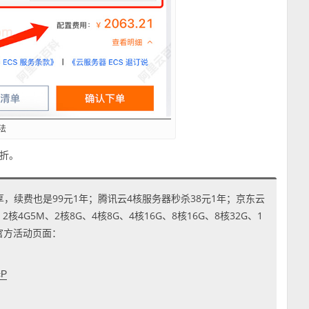
法
6折。
享，续费也是99元1年；腾讯云4核服务器秒杀38元1年；京东云
4G5M、2核8G、4核8G、4核16G、8核16G、8核32G、1
到官方活动页面：
cP