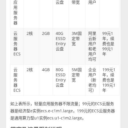
应
云盘
带宽
用户
用
服
务
器
云
2核
2GB
40G
3M固
阿里
99元1
服
ESSD
定带
云新
年，续
务
Entry
宽
用户
费也是
器
云盘
和老
99元1
ECS
用户
年
均可
云
2核
4GB
80G
5M固
企业
199元1
服
ESSD
定带
用户
年，续
务
Entry
宽
（新
费也是
器
云盘
老均
199元1
ECS
可）
年
如上表所示，轻量应用服务器不限流量；99元的ECS云服务
器是经济型e实例ecs.e-c1m1.large，199元的ECS云服务器
是通用算力型u1实例ecs.u1-c1m2.large。