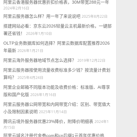
阿里云香港服务器优惠折扣价格表，30M带宽288元一年
2024年2月16日
阿里云服务器怎么样？用一年了来说说吧
2025年8月22日
搭建网站必看：京东云2026轻量云主机最新价格，一键部
署还省钱！
2026年1月10日
OLTP业务数据库如何选择？阿里云数据库配置推荐2026
年最新
2026年1月21日
阿里云海外服务器地域节点怎么选择？
2019年12月22日
阿里云服务器按使用流量收费标准多少钱？按流量计费划
算吗？
2025年4月24日
阿里企业邮箱不同版本功能及收费价格：标准版、AI尊享
版和国产化版
2026年1月16日
阿里云服务器公网带宽和内网带宽介绍：区别、带宽值大
小及限制因素说明
2025年11月14日
腾讯云境外服务器优惠23%降价，附降价明细表
2024年1
月15日
阿里云域名注册代金券com和cn后缀1元首年优惠价格