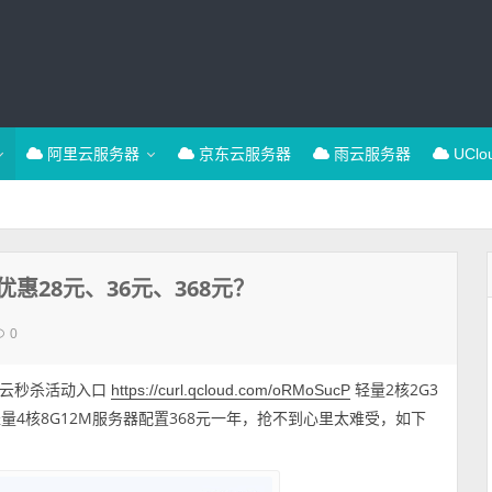
阿里云服务器
京东云服务器
雨云服务器
UCl
28元、36元、368元？
0
讯云秒杀活动入口
轻量2核2G3
https://curl.qcloud.com/oRMoSucP
轻量4核8G12M服务器配置368元一年，抢不到心里太难受，如下