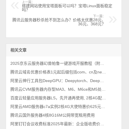
上一篇：
搭建网站使用宝塔面板可以吗？宝塔Linux面板稳定
吗？
下一篇：
腾讯云服务器秒杀抢不到怎么办？价格太优惠28元、
36元、368元？
相关文章
2025京东云服务器幻兽帕鲁一键游戏开服教程（附主机优惠价格表）
腾讯云域名优惠价格表1元起后缀包括com、cn及net等
阿里云神行工具包DeepGPU：Deepytorch、DeepNCCL、DeepGPU-LLM、FastGPU和cGPU
腾讯云CVM服务器内存型MA3、M6、M6ce和M5处理器CPU说明
百度云轻量应用服务器LS，先开通再使用, 2核4G配置9.9元1个月
阿里云AMD服务器c7a实例2核4G大使特惠价625元1年
腾讯云国外服务器4核8G16M公网带宽租用费用
阿里钉钉会议收费标准2025年最新：企业版收费价格表