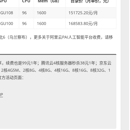
GPU
CPU
Mem（GB）
目录价（月单价，元）
 GU108
96
1600
151725.20元/月
 GU100
96
1600
168583.80元/月
持：华北6（乌兰察布），更多关于阿里云PAI人工智能平台收费，请移
享，续费也是99元1年；腾讯云4核服务器秒杀38元1年；京东云
4G5M、2核8G、4核8G、4核16G、8核16G、8核32G、1
到官方活动页面：
cP