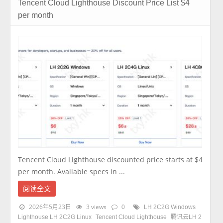
Tencent Cloud Lighthouse Discount Price List $4
per month
Tencent Cloud Lighthouse discounted price starts at $4
per month. Available specs in ...
阅读全文
2026年5月23日
3 views
0
LH 2C2G Windows
Lighthouse LH 2C2G Linux
Tencent Cloud Lighthouse
腾讯云LH 2