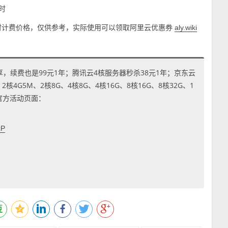
小时
器按小时计费价格，仅供参考，实际使用可以领取阿里云优惠券
aly.wiki
享，续费也是99元1年；腾讯云4核服务器秒杀38元1年；京东云
4G5M、2核8G、4核8G、4核16G、8核16G、8核32G、1
到官方活动页面：
cP